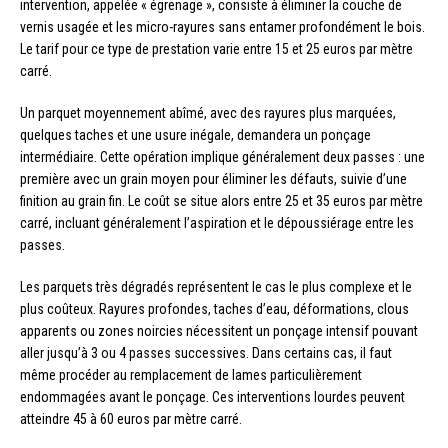
intervention, appelée « égrenage », consiste à éliminer la couche de
vernis usagée et les micro-rayures sans entamer profondément le bois.
Le tarif pour ce type de prestation varie entre 15 et 25 euros par mètre
carré.
Un parquet moyennement abîmé, avec des rayures plus marquées,
quelques taches et une usure inégale, demandera un ponçage
intermédiaire. Cette opération implique généralement deux passes : une
première avec un grain moyen pour éliminer les défauts, suivie d’une
finition au grain fin. Le coût se situe alors entre 25 et 35 euros par mètre
carré, incluant généralement l’aspiration et le dépoussiérage entre les
passes.
Les parquets très dégradés représentent le cas le plus complexe et le
plus coûteux. Rayures profondes, taches d’eau, déformations, clous
apparents ou zones noircies nécessitent un ponçage intensif pouvant
aller jusqu’à 3 ou 4 passes successives. Dans certains cas, il faut
même procéder au remplacement de lames particulièrement
endommagées avant le ponçage. Ces interventions lourdes peuvent
atteindre 45 à 60 euros par mètre carré.