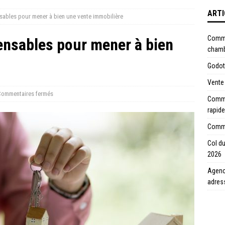
ARTI
ables pour mener à bien une vente immobilière
Comme
nsables pour mener à bien
chamb
Godot 
Vente 
ommentaires fermés
Commen
rapide
Commen
Col du
2026
Agence
adres