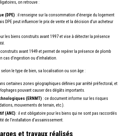
igatoires, on retrouve :
ue (DPE)
: il renseigne sur la consommation d’énergie du logement
s DPE peut influencer le prix de vente et la décision d’un acheteur
pour les biens construits avant 1997 et vise à détecter la présence
té.
s construits avant 1949 et permet de repérer la présence de plomb
n cas d’ingestion ou d’inhalation.
selon le type de bien, sa localisation ou son âge :
 dans certaines zones géographiques définies par arrêté préfectoral, et
xylophages pouvant causer des dégâts importants.
technologiques (ERNMT)
: ce document informe sur les risques
dations, mouvements de terrain, etc.).
tif (ANC)
: il est obligatoire pour les biens qui ne sont pas raccordés
mité de l’installation d’assainissement.
arges et travaux réalisés