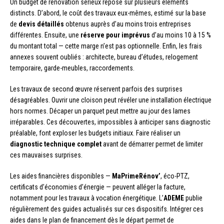
Un budget de rénovation sérieux repose sur plusieurs éléments
distincts. D’abord, le coût des travaux eux-mêmes, estimé sur la base
de
devis détaillés
obtenus auprès d’au moins trois entreprises
différentes. Ensuite, une
réserve pour imprévus
d’au moins 10 à 15 %
du montant total — cette marge n’est pas optionnelle. Enfin, les frais
annexes souvent oubliés : architecte, bureau d’études, relogement
temporaire, garde-meubles, raccordements.
Les travaux de second œuvre réservent parfois des surprises
désagréables. Ouvrir une cloison peut révéler une installation électrique
hors normes. Décaper un parquet peut mettre au jour des lames
irréparables. Ces découvertes, impossibles à anticiper sans diagnostic
préalable, font exploser les budgets initiaux. Faire réaliser un
diagnostic technique complet
avant de démarrer permet de limiter
ces mauvaises surprises.
Les aides financières disponibles —
MaPrimeRénov’
, éco-PTZ,
certificats d’économies d’énergie — peuvent alléger la facture,
notamment pour les travaux à vocation énergétique. L’
ADEME
publie
régulièrement des guides actualisés sur ces dispositifs. Intégrer ces
aides dans le plan de financement dès le départ permet de