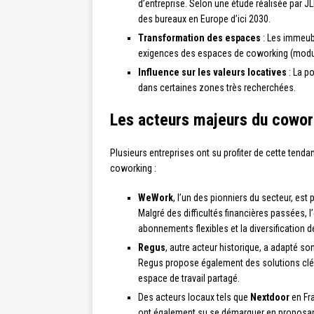
d’entreprise. Selon une étude réalisée par J
des bureaux en Europe d’ici 2030.
Transformation des espaces
: Les immeubl
exigences des espaces de coworking (modula
Influence sur les valeurs locatives
: La p
dans certaines zones très recherchées.
Les acteurs majeurs du cowork
Plusieurs entreprises ont su profiter de cette ten
coworking :
WeWork
, l’un des pionniers du secteur, es
Malgré des difficultés financières passées,
abonnements flexibles et la diversification 
Regus
, autre acteur historique, a adapté s
Regus propose également des solutions clé 
espace de travail partagé.
Des acteurs locaux tels que
Nextdoor
en Fr
ont également su se démarquer en proposant