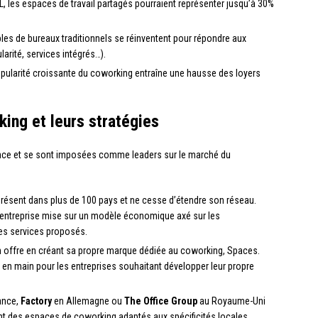
LL, les espaces de travail partagés pourraient représenter jusqu’à 30%
es de bureaux traditionnels se réinventent pour répondre aux
rité, services intégrés…).
opularité croissante du coworking entraîne une hausse des loyers
ing et leurs stratégies
dance et se sont imposées comme leaders sur le marché du
t présent dans plus de 100 pays et ne cesse d’étendre son réseau.
 l’entreprise mise sur un modèle économique axé sur les
des services proposés.
on offre en créant sa propre marque dédiée au coworking, Spaces.
en main pour les entreprises souhaitant développer leur propre
ance,
Factory
en Allemagne ou
The Office Group
au Royaume-Uni
 des espaces de coworking adaptés aux spécificités locales.