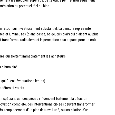
rement les meubles superflus. Cette étape permet non seulement
préciation du potentiel réel du bien.
un retour sur investissement substantiel. La peinture représente
utres et lumineuses (blanc cassé, beige, gris clair) qui plaisent au plus
t transformer radicalement la perception d’un espace pour un coût
les
qui alertent immédiatement les acheteurs :
s d’humidité
s
 qui fuient, évacuations lentes)
enêtres et volets
n spéciale, car ces pièces influencent fortement la décision
ovation complète, des interventions ciblées peuvent transformer
 remplacement d’un plan de travail usé, ou installation d’un