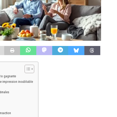
rix gagnante
re impression inoubliable
ptimales
ansaction