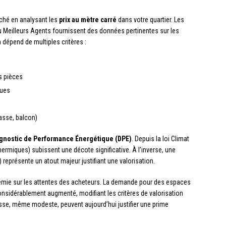
rché en analysant les
prix au mètre carré
dans votre quartier. Les
Meilleurs Agents fournissent des données pertinentes sur les
 dépend de multiples critères :
es pièces
ques
rasse, balcon)
gnostic de Performance Énergétique (DPE)
. Depuis la loi Climat
hermiques) subissent une décote significative. À l’inverse, une
représente un atout majeur justifiant une valorisation.
émie sur les attentes des acheteurs. La demande pour des espaces
considérablement augmenté, modifiant les critères de valorisation
sse, même modeste, peuvent aujourd’hui justifier une prime