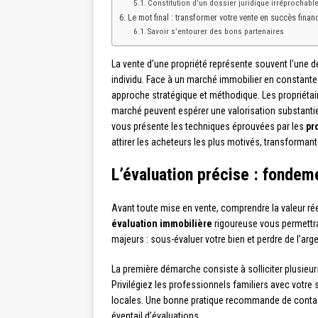
Constitution d’un dossier juridique irréprochabl
Le mot final : transformer votre vente en succès financ
Savoir s’entourer des bons partenaires
La vente d’une propriété représente souvent l’une de
individu. Face à un marché immobilier en constante 
approche stratégique et méthodique. Les propriétai
marché peuvent espérer une valorisation substantiell
vous présente les techniques éprouvées par les
pr
attirer les acheteurs les plus motivés, transformant 
L’évaluation précise : fondem
Avant toute mise en vente, comprendre la valeur ré
évaluation immobilière
rigoureuse vous permettra 
majeurs : sous-évaluer votre bien et perdre de l’arg
La première démarche consiste à solliciter plusieu
Privilégiez les professionnels familiers avec votre
locales. Une bonne pratique recommande de contac
éventail d’évaluations.