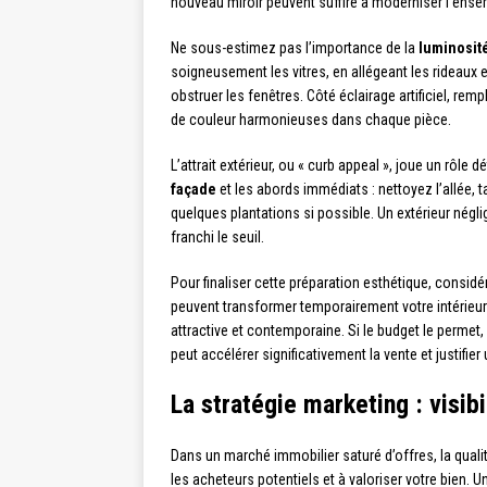
nouveau miroir peuvent suffire à moderniser l’ense
Ne sous-estimez pas l’importance de la
luminosit
soigneusement les vitres, en allégeant les rideaux e
obstruer les fenêtres. Côté éclairage artificiel, 
de couleur harmonieuses dans chaque pièce.
L’attrait extérieur, ou « curb appeal », joue un rôl
façade
et les abords immédiats : nettoyez l’allée, t
quelques plantations si possible. Un extérieur négl
franchi le seuil.
Pour finaliser cette préparation esthétique, considé
peuvent transformer temporairement votre intérieu
attractive et contemporaine. Si le budget le perme
peut accélérer significativement la vente et justifier 
La stratégie marketing : visib
Dans un marché immobilier saturé d’offres, la qualit
les acheteurs potentiels et à valoriser votre bien.