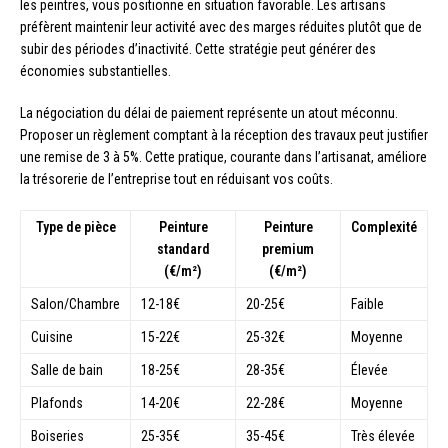
les peintres, vous positionne en situation favorable. Les artisans
préfèrent maintenir leur activité avec des marges réduites plutôt que de
subir des périodes d’inactivité. Cette stratégie peut générer des
économies substantielles.
La négociation du délai de paiement représente un atout méconnu.
Proposer un règlement comptant à la réception des travaux peut justifier
une remise de 3 à 5%. Cette pratique, courante dans l’artisanat, améliore
la trésorerie de l’entreprise tout en réduisant vos coûts.
Type de pièce
Peinture
Peinture
Complexité
standard
premium
(€/m²)
(€/m²)
Salon/Chambre
12-18€
20-25€
Faible
Cuisine
15-22€
25-32€
Moyenne
Salle de bain
18-25€
28-35€
Élevée
Plafonds
14-20€
22-28€
Moyenne
Boiseries
25-35€
35-45€
Très élevée