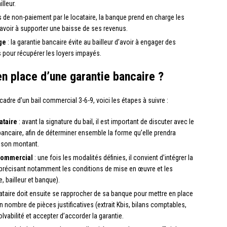
lleur.
s de non-paiement par le locataire, la banque prend en charge les
’avoir à supporter une baisse de ses revenus.
ge
: la garantie bancaire évite au bailleur d’avoir à engager des
 pour récupérer les loyers impayés.
n place d’une garantie bancaire ?
adre d’un bail commercial 3-6-9, voici les étapes à suivre :
ataire
: avant la signature du bail, il est important de discuter avec le
 bancaire, afin de déterminer ensemble la forme qu’elle prendra
et son montant.
 commercial
: une fois les modalités définies, il convient d’intégrer la
n précisant notamment les conditions de mise en œuvre et les
, bailleur et banque).
cataire doit ensuite se rapprocher de sa banque pour mettre en place
ain nombre de pièces justificatives (extrait Kbis, bilans comptables,
lvabilité et accepter d’accorder la garantie.