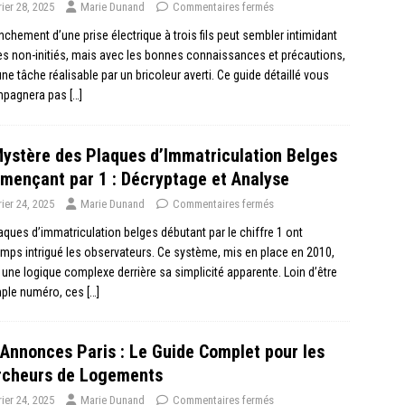
rier 28, 2025
Marie Dunand
Commentaires fermés
nchement d’une prise électrique à trois fils peut sembler intimidant
es non-initiés, mais avec les bonnes connaissances et précautions,
une tâche réalisable par un bricoleur averti. Ce guide détaillé vous
pagnera pas
[…]
ystère des Plaques d’Immatriculation Belges
ençant par 1 : Décryptage et Analyse
rier 24, 2025
Marie Dunand
Commentaires fermés
aques d’immatriculation belges débutant par le chiffre 1 ont
mps intrigué les observateurs. Ce système, mis en place en 2010,
une logique complexe derrière sa simplicité apparente. Loin d’être
mple numéro, ces
[…]
Annonces Paris : Le Guide Complet pour les
rcheurs de Logements
rier 24, 2025
Marie Dunand
Commentaires fermés