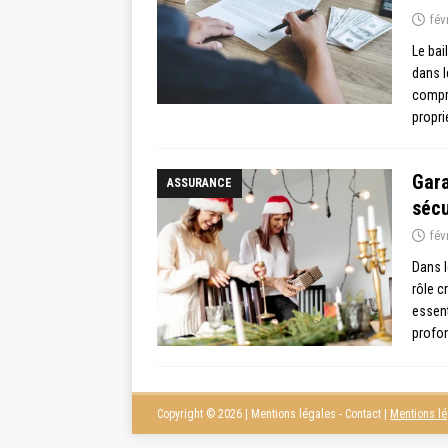
fév
Le bai
dans l
compri
propri
Gara
ASSURANCE
sécu
fév
Dans l
rôle c
essent
profon
Copyright © 2026 | Mentions légales - Contact
|
Mentions l