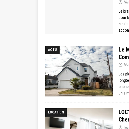
fév
Le bra
pour l
c’est 
accom
Le M
ACTU
Comm
fév
Les pl
longte
cache 
un si
LOC’
LOCATION
Che
fév