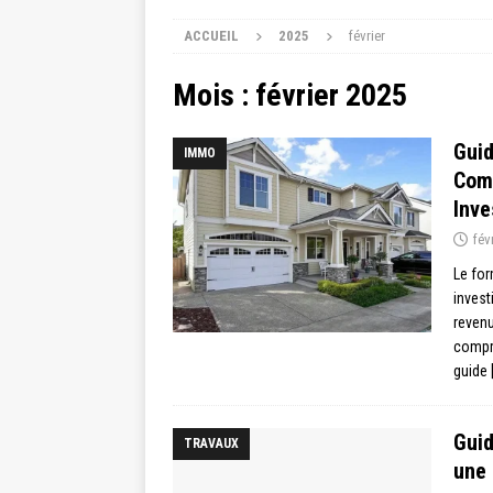
ACCUEIL
2025
février
Mois :
février 2025
Gui
IMMO
Comp
Inve
fév
Le for
invest
revenu
compré
guide
Gui
TRAVAUX
une 