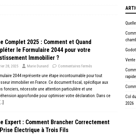
ARTI
Quell
Comme
chamb
de Complet 2025 : Comment et Quand
léter le Formulaire 2044 pour votre
Godot 
stissement Immobilier ?
Vente 
rier 28, 2025
Marie Dunand
Commentaires fermés
Commen
mulaire 2044 représente une étape incontournable pour tout
rapide
isseur immobilier en France. Ce document fiscal, spécifique aux
Commen
s fonciers, nécessite une attention particulière et une
hension approfondie pour optimiser votre déclaration. Dans ce
Col du
[…]
2026
de Expert : Comment Brancher Correctement
Prise Électrique à Trois Fils