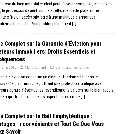
herche du bien immobilier idéal peut s’avérer complexe, mais avec
fr, le processus devient simple et efficace. Cette plateforme
nte offre un accès privilégié à une multitude d’annonces
lières de qualité. Pour profiter pleinement
[…]
e Complet sur la Garantie d’Éviction pour
teurs Immobiliers: Droits Essentiels et
séquences
rier 8, 2025
Marie Dunand
Commentaires fermés
antie d’éviction constitue un élément fondamental dans le
sus d’achat immobilier, offrant une protection juridique aux
eurs contre d’éventuelles revendications de tiers sur le bien acquis.
de approfondi examine les aspects cruciaux de
[…]
e Complet sur le Bail Emphytéotique :
tages, Inconvénients et Tout Ce Que Vous
z Savoir