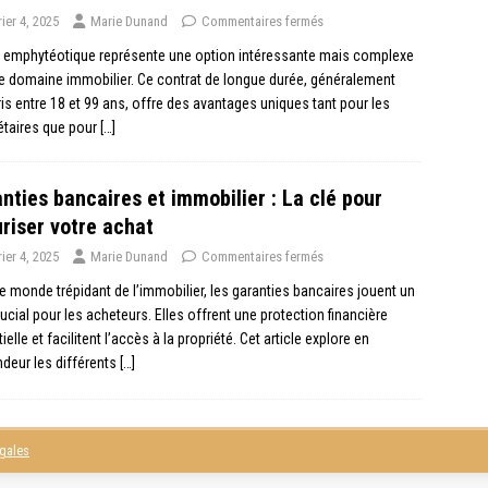
rier 4, 2025
Marie Dunand
Commentaires fermés
l emphytéotique représente une option intéressante mais complexe
e domaine immobilier. Ce contrat de longue durée, généralement
s entre 18 et 99 ans, offre des avantages uniques tant pour les
étaires que pour
[…]
nties bancaires et immobilier : La clé pour
riser votre achat
rier 4, 2025
Marie Dunand
Commentaires fermés
e monde trépidant de l’immobilier, les garanties bancaires jouent un
rucial pour les acheteurs. Elles offrent une protection financière
ielle et facilitent l’accès à la propriété. Cet article explore en
deur les différents
[…]
égales