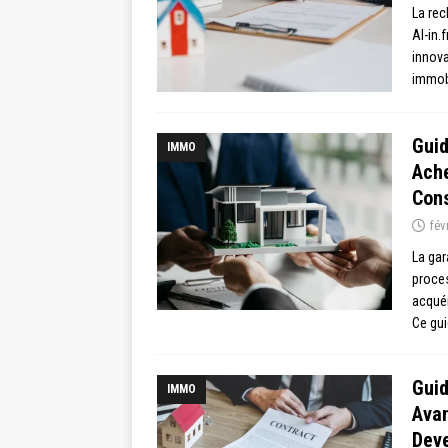
La rec
Al-in.
innova
immobi
Guid
IMMO
Ache
Con
fév
La gar
proces
acquér
Ce gui
Guid
IMMO
Avan
Deve