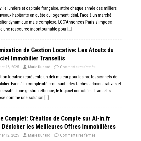
 ville lumière et capitale française, attire chaque année des milliers
veaux habitants en quête du logement idéal. Face à un marché
ilier dynamique mais complexe, LOC’Annonces Paris s’impose
 une ressource incontournable pour
[…]
misation de Gestion Locative: Les Atouts du
ciel Immobilier Transellis
rier 16, 2025
Marie Dunand
Commentaires fermés
tion locative représente un défi majeur pour les professionnels de
bilier. Face à la complexité croissante des tâches administratives et
écessité d’une gestion efficace, le logiciel immobilier Transellis
ose comme une solution
[…]
e Complet: Création de Compte sur Al-in.fr
 Dénicher les Meilleures Offres Immobilières
rier 12, 2025
Marie Dunand
Commentaires fermés