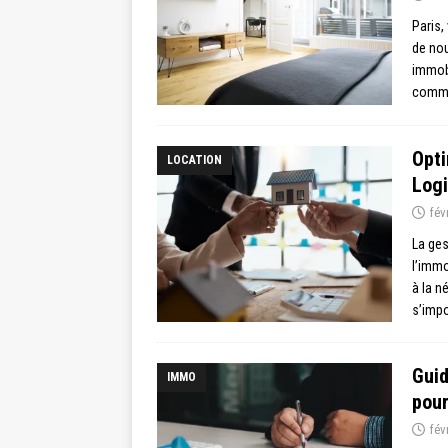
Paris,
de nou
immob
comme
Opti
LOCATION
Logi
fév
La ges
l’immo
à la n
s’imp
Guid
IMMO
pour
fév